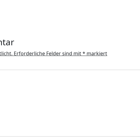
ntar
licht.
Erforderliche Felder sind mit
*
markiert