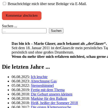
Benachrichtige mich über neue Beiträge via E-Mail.
Suchen ...
Suchen
Das bin ich – Mario Glaser, auch bekannt als „derGlaser“.
Seit dem 18. Januar 2011 ist derGlaser.de mein persönliches Ta
persönlich und ohne großes Drumherum.
Wenn du mehr über mich erfahren möchtest, schau gerne a
Die letzten Jahre ...
06.08.2025
:
Ich leuchte
06.08.2023
:
Abrechnung Gas
05.08.2022
:
Sternenhimmel
06.08.2019
:
Fertig mit dem Thema
06.08.2018
:
Die Geburt unseres kleinen
06.08.2018
:
Markise für den Balkon
06.08.2018
:
Heiß, heißer der Sommer 2018
06.08.2017
:
Die ersten Kletterversuche