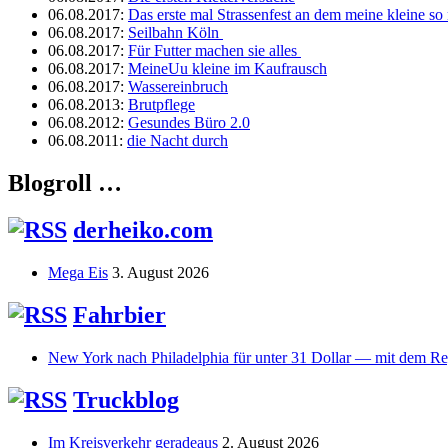
06.08.2017
:
Das erste mal Strassenfest an dem meine kleine so r
06.08.2017
:
Seilbahn Köln
06.08.2017
:
Für Futter machen sie alles
06.08.2017
:
MeineUu kleine im Kaufrausch
06.08.2017
:
Wassereinbruch
06.08.2013
:
Brutpflege
06.08.2012
:
Gesundes Büro 2.0
06.08.2011
:
die Nacht durch
Blogroll …
derheiko.com
Mega Eis
3. August 2026
Fahrbier
New York nach Philadelphia für unter 31 Dollar — mit dem Re
Truckblog
Im Kreisverkehr geradeaus
2. August 2026