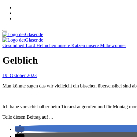
Zum
Inhalt
springen
derGlaser.de
Mein Leben mit Frau, zwei Kindern und Katze
Gesundheit
Lord Helmchen
unsere Katzen
unsere Mitbewohner
derGlaser.de
Mein Leben mit Frau, zwei Kindern und Katze
Gelblich
19. Oktober 2023
Man könnte sagen das wir vielleicht ein bisschen übersensibel sind 
Ich habe vorsichtshalber beim Tierarzt angerufen und für Montag m
Teile diesen Beitrag auf ...