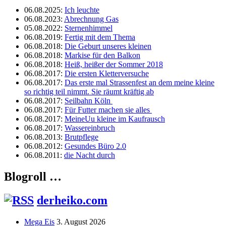
06.08.2025
:
Ich leuchte
06.08.2023
:
Abrechnung Gas
05.08.2022
:
Sternenhimmel
06.08.2019
:
Fertig mit dem Thema
06.08.2018
:
Die Geburt unseres kleinen
06.08.2018
:
Markise für den Balkon
06.08.2018
:
Heiß, heißer der Sommer 2018
06.08.2017
:
Die ersten Kletterversuche
06.08.2017
:
Das erste mal Strassenfest an dem meine kleine
so richtig teil nimmt. Sie räumt kräftig ab
06.08.2017
:
Seilbahn Köln
06.08.2017
:
Für Futter machen sie alles
06.08.2017
:
MeineUu kleine im Kaufrausch
06.08.2017
:
Wassereinbruch
06.08.2013
:
Brutpflege
06.08.2012
:
Gesundes Büro 2.0
06.08.2011
:
die Nacht durch
Blogroll …
derheiko.com
Mega Eis
3. August 2026