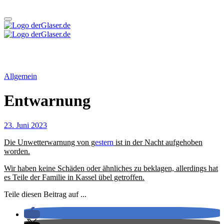
Zum
Inhalt
springen
derGlaser.de
Mein Leben mit Frau, zwei Kindern und Katze
Mein Leben mit Frau, zwei Kindern und Katze
derGlaser.de
Allgemein
Entwarnung
23. Juni 2023
Die Unwetterwarnung von g
estern
ist in der Nacht aufgehoben
worden.
Wir haben keine Schäden oder ähnliches zu beklagen, allerdings hat
es Teile der Familie in Kassel übel getroffen.
Teile diesen Beitrag auf ...