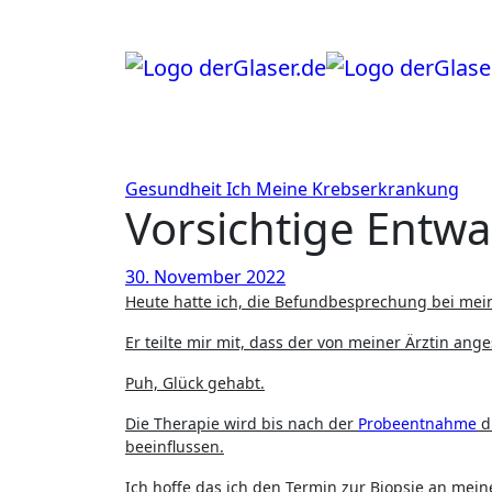
Zum
Inhalt
springen
Gesundheit
Ich
Meine Krebserkrankung
Vorsichtige Entw
30. November 2022
Heute hatte ich, die Befundbesprechung bei me
Er teilte mir mit, dass der von meiner Ärztin an
Puh, Glück gehabt.
Die Therapie wird bis nach der
Probeentnahme
du
beeinflussen.
Ich hoffe das ich den Termin zur Biopsie an me