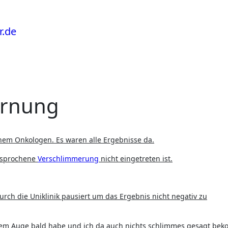
arnung
inem Onkologen. Es waren alle Ergebnisse da.
gesprochene
Verschlimmerung
nicht eingetreten ist.
rch die Uniklinik pausiert um das Ergebnis nicht negativ zu
inem Auge bald habe und ich da auch nichts schlimmes gesagt be