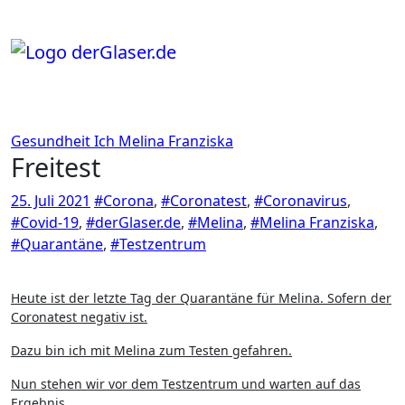
Zum
Inhalt
springen
Gesundheit
Ich
Melina Franziska
Freitest
25. Juli 2021
#Corona
,
#Coronatest
,
#Coronavirus
,
#Covid-19
,
#derGlaser.de
,
#Melina
,
#Melina Franziska
,
#Quarantäne
,
#Testzentrum
Heute ist der letzte Tag der Quarantäne für Melina. Sofern der
Coronatest negativ ist.
Dazu bin ich mit Melina zum Testen gefahren.
Nun stehen wir vor dem Testzentrum und warten auf das
Ergebnis.