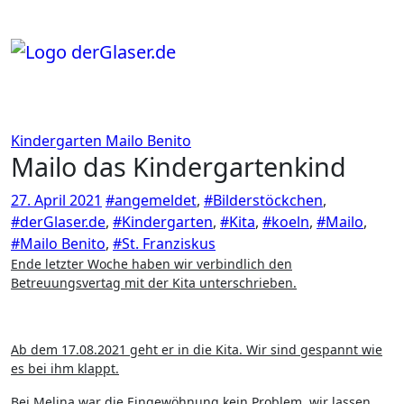
Zum
Inhalt
springen
Kindergarten
Mailo Benito
Mailo das Kindergartenkind
27. April 2021
#angemeldet
,
#Bilderstöckchen
,
#derGlaser.de
,
#Kindergarten
,
#Kita
,
#koeln
,
#Mailo
,
#Mailo Benito
,
#St. Franziskus
Ende letzter Woche haben wir verbindlich den
Betreuungsvertag mit der Kita unterschrieben.
Ab dem 17.08.2021 geht er in die Kita. Wir sind gespannt wie
es bei ihm klappt.
Bei Melina war die Eingewöhnung kein Problem, wir lassen