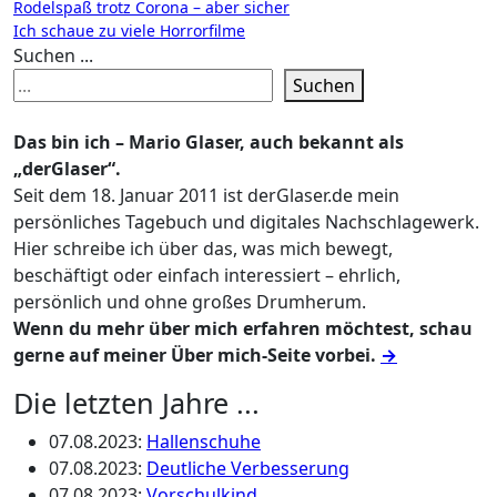
Beitragsnavigation
Rodelspaß trotz Corona – aber sicher
Ich schaue zu viele Horrorfilme
Suchen ...
Suchen
Das bin ich – Mario Glaser, auch bekannt als
„derGlaser“.
Seit dem 18. Januar 2011 ist derGlaser.de mein
persönliches Tagebuch und digitales Nachschlagewerk.
Hier schreibe ich über das, was mich bewegt,
beschäftigt oder einfach interessiert – ehrlich,
persönlich und ohne großes Drumherum.
Wenn du mehr über mich erfahren möchtest, schau
gerne auf meiner Über mich-Seite vorbei.
→
Die letzten Jahre ...
07.08.2023
:
Hallenschuhe
07.08.2023
:
Deutliche Verbesserung
07.08.2023
:
Vorschulkind