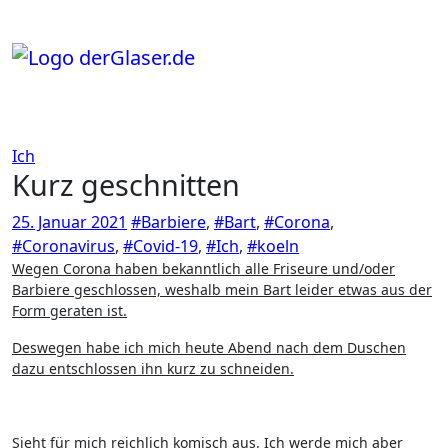
Zum
Inhalt
springen
Ich
Kurz geschnitten
25. Januar 2021
#Barbiere
,
#Bart
,
#Corona
,
#Coronavirus
,
#Covid-19
,
#Ich
,
#koeln
Wegen Corona haben bekanntlich alle Friseure und/oder
Barbiere geschlossen, weshalb mein Bart leider etwas aus der
Form geraten ist.
Deswegen habe ich mich heute Abend nach dem Duschen
dazu entschlossen ihn kurz zu schneiden.
Sieht für mich reichlich komisch aus. Ich werde mich aber