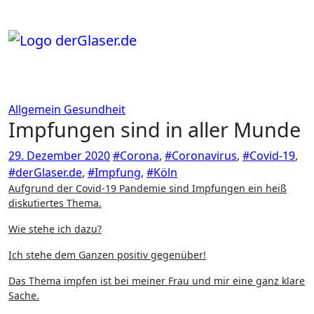
Zum
Inhalt
springen
Allgemein
Gesundheit
Impfungen sind in aller Munde
29. Dezember 2020
#Corona
,
#Coronavirus
,
#Covid-19
,
#derGlaser.de
,
#Impfung
,
#Köln
Aufgrund der Covid-19 Pandemie sind Impfungen ein heiß
diskutiertes Thema.
Wie stehe ich dazu?
Ich stehe dem Ganzen positiv gegenüber!
Das Thema impfen ist bei meiner Frau und mir eine ganz klare
Sache.