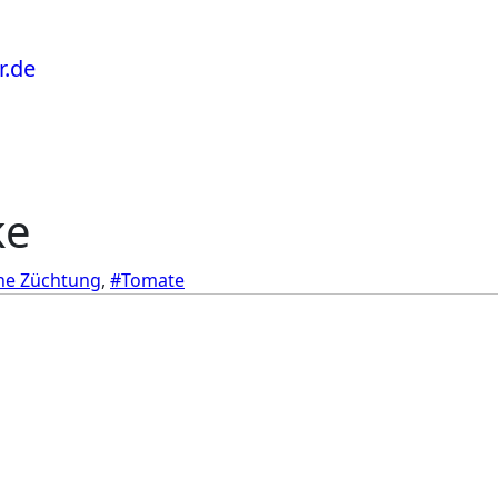
ke
ne Züchtung
,
#Tomate