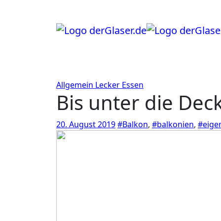
Zum
Inhalt
springen
Allgemein
Lecker Essen
Bis unter die Dec
20. August 2019
#Balkon
,
#balkonien
,
#eige