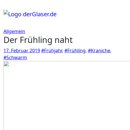
Zum
Inhalt
springen
Allgemein
Der Frühling naht
17. Februar 2019
#Frühjahr
,
#Frühling
,
#Kraniche
,
#Schwarm