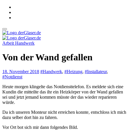
Zum
Inhalt
springen
derGlaser.de
Mein Leben mit Frau, zwei Kindern und Katze
Arbeit
Handwerk
derGlaser.de
Mein Leben mit Frau, zwei Kindern und Katze
Von der Wand gefallen
18. November 2018
#Handwerk
,
#Heizung
,
#Installateur
,
#Notdienst
Heute morgen klingelte das Notdiensttelefon. Es meldete sich eine
Kundin die mitteilte das ihr ein Heizkörper von der Wand gefallen
sei und jetzt jemand kommen müsste der das wieder reparieren
würde.
Da ich unseren Monteur nicht erreichen konnte, entschloss ich mich
dazu selber dort hin zu fahren.
Vor Ort bot sich mir dann folgendes Bild.