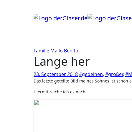
Zum
Inhalt
springen
Familie
Mailo Benito
Lange her
23. September 2018
#gedeihen
,
#größer
,
#M
Das letzte geteilte Bild meines Sohnes ist schon 
Hiermit reiche ich es nach.