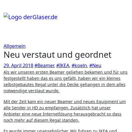
Zum
Inhalt
springen
Allgemein
Neu verstaut und geordnet
29. April 2018
#Beamer
,
#IKEA
,
#koeln
,
#Neu
Als wir unseren ersten Beamer geliehen bekamen und für uns
festgestellt haben das es uns gefällt, haben wir ein kleines
selbstgebautes Regal unter die Decke gehangen in dem alles
notwendige verstaut wurde.
Mit der Zeit kam ein neuer Beamer und neues Equipment um
alle Sender in HD zu empfangen. Zusätzlich hat unser
Anbieter eine neue Internetlösung herausgebracht so dass
noch mehr auf diesem Regal standen.
Es wurde immer unansehnlicher. Wir fuhren zu IKEA und