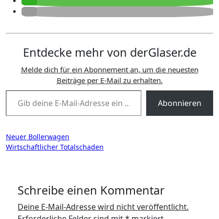
Entdecke mehr von derGlaser.de
Melde dich für ein Abonnement an, um die neuesten
Beiträge per E-Mail zu erhalten.
Gib deine E-Mail-Adresse ein ...
Abonnieren
Beitragsnavigation
Neuer Bollerwagen
Wirtschaftlicher Totalschaden
Schreibe einen Kommentar
Deine E-Mail-Adresse wird nicht veröffentlicht.
Erforderliche Felder sind mit
*
markiert