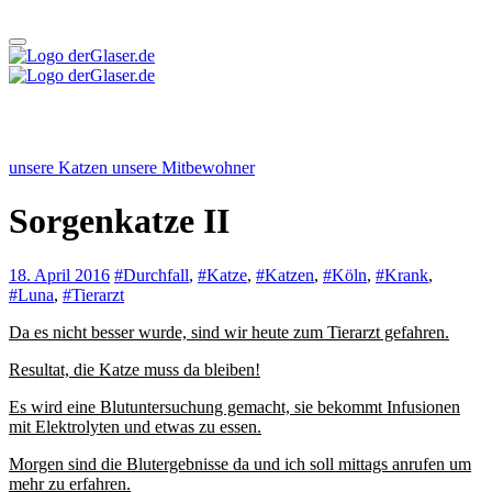
Zum
Inhalt
springen
derGlaser.de
Mein Leben mit Frau, zwei Kindern und Katze
Mein Leben mit Frau, zwei Kindern und Katze
derGlaser.de
unsere Katzen
unsere Mitbewohner
Sorgenkatze II
18. April 2016
#Durchfall
,
#Katze
,
#Katzen
,
#Köln
,
#Krank
,
#Luna
,
#Tierarzt
Da es nicht besser wurde, sind wir heute zum Tierarzt gefahren.
Resultat, die Katze muss da bleiben!
Es wird eine Blutuntersuchung gemacht, sie bekommt Infusionen
mit Elektrolyten und etwas zu essen.
Morgen sind die Blutergebnisse da und ich soll mittags anrufen um
mehr zu erfahren.