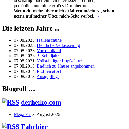
beschäftigt oder einfach interessiert – ehrlich,
persönlich und ohne großes Drumherum.
Wenn du mehr über mich erfahren möchtest, schau
gerne auf meiner Über mich-Seite vorbei.
→
Die letzten Jahre ...
07.08.2023
:
Hallenschuhe
07.08.2023
:
Deutliche Verbesserung
07.08.2023
:
Vorschulkind
07.08.2023
:
3. Schuljahr
07.08.2021
:
Vollständiger Impfschutz
07.08.2018
:
Endlich zu Hause angekommen
07.08.2014
:
Problematisch
07.08.2013
:
Ausgepflegt
Blogroll …
derheiko.com
Mega Eis
3. August 2026
Fahrbier