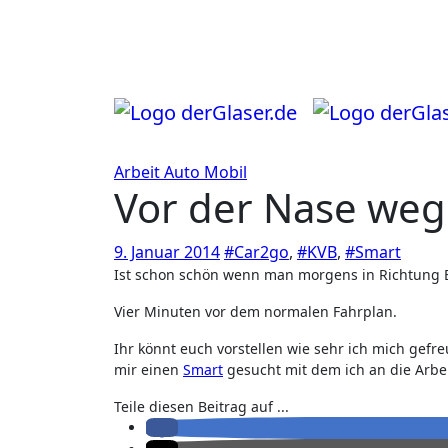
Zum
Inhalt
springen
Arbeit
Auto
Mobil
Vor der Nase weg
9. Januar 2014
#Car2go
,
#KVB
,
#Smart
Ist schon schön wenn man morgens in Richtung B
Vier Minuten vor dem normalen Fahrplan.
Ihr könnt euch vorstellen wie sehr ich mich gefr
mir einen
Smart
gesucht mit dem ich an die Arbei
Teile diesen Beitrag auf ...