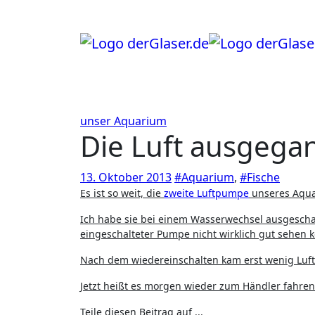
Zum
Inhalt
springen
unser Aquarium
Die Luft ausgega
13. Oktober 2013
#Aquarium
,
#Fische
Es ist so weit, die
zweite Luftpumpe
unseres Aqua
Ich habe sie bei einem Wasserwechsel ausgeschal
eingeschalteter Pumpe nicht wirklich gut sehen 
Nach dem wiedereinschalten kam erst wenig Luf
Jetzt heißt es morgen wieder zum Händler fahre
Teile diesen Beitrag auf ...