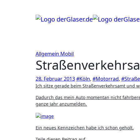
Zum
Inhalt
springen
Allgemein
Mobil
Straßenverkehrsa
28. Februar 2013
#Köln
,
#Motorrad
,
#Straß
Ich sitze gerade beim Straßenverkehrsamt und 
Dadurch das mein Auto momentan nicht fahrberei
ganze Jahr anzumelden.
Ein neues Kennzeichen habe ich schon geholt.
Teile diesen Beitrag auf ...