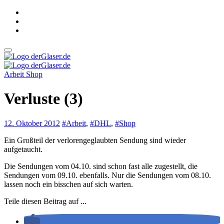
Zum
Inhalt
springen
derGlaser.de
Mein Leben mit Frau, zwei Kindern und Katze
Arbeit
Shop
derGlaser.de
Mein Leben mit Frau, zwei Kindern und Katze
Verluste (3)
12. Oktober 2012
#Arbeit
,
#DHL
,
#Shop
Ein Großteil der verlorengeglaubten Sendung sind wieder
aufgetaucht.
Die Sendungen vom 04.10. sind schon fast alle zugestellt, die
Sendungen vom 09.10. ebenfalls. Nur die Sendungen vom 08.10.
lassen noch ein bisschen auf sich warten.
Teile diesen Beitrag auf ...