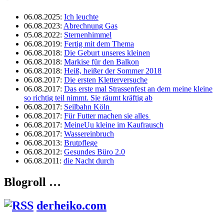
06.08.2025
:
Ich leuchte
06.08.2023
:
Abrechnung Gas
05.08.2022
:
Sternenhimmel
06.08.2019
:
Fertig mit dem Thema
06.08.2018
:
Die Geburt unseres kleinen
06.08.2018
:
Markise für den Balkon
06.08.2018
:
Heiß, heißer der Sommer 2018
06.08.2017
:
Die ersten Kletterversuche
06.08.2017
:
Das erste mal Strassenfest an dem meine kleine
so richtig teil nimmt. Sie räumt kräftig ab
06.08.2017
:
Seilbahn Köln
06.08.2017
:
Für Futter machen sie alles
06.08.2017
:
MeineUu kleine im Kaufrausch
06.08.2017
:
Wassereinbruch
06.08.2013
:
Brutpflege
06.08.2012
:
Gesundes Büro 2.0
06.08.2011
:
die Nacht durch
Blogroll …
derheiko.com