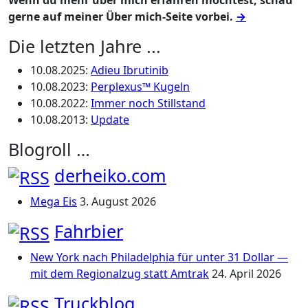
Wenn du mehr über mich erfahren möchtest, schau
gerne auf meiner Über mich-Seite vorbei.
→
Die letzten Jahre ...
10.08.2025
:
Adieu Ibrutinib
10.08.2023
:
Perplexus™ Kugeln
10.08.2022
:
Immer noch Stillstand
10.08.2013
:
Update
Blogroll …
derheiko.com
Mega Eis
3. August 2026
Fahrbier
New York nach Philadelphia für unter 31 Dollar —
mit dem Regionalzug statt Amtrak
24. April 2026
Truckblog