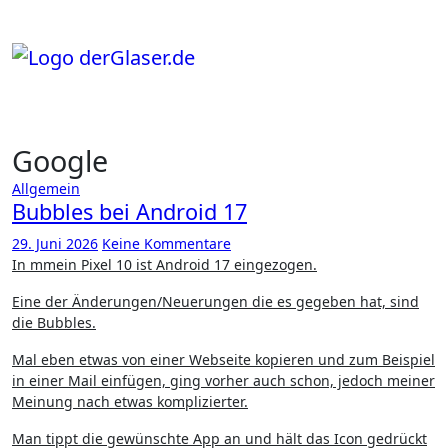
Zum
Inhalt
springen
Google
Allgemein
Bubbles bei Android 17
29. Juni 2026
Keine Kommentare
In mmein Pixel 10 ist Android 17 eingezogen.
Eine der Änderungen/Neuerungen die es gegeben hat, sind
die Bubbles.
Mal eben etwas von einer Webseite kopieren und zum Beispiel
in einer Mail einfügen, ging vorher auch schon, jedoch meiner
Meinung nach etwas komplizierter.
Man tippt die gewünschte App an und hält das Icon gedrückt