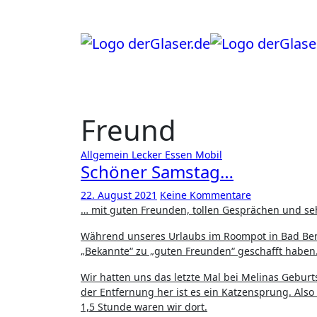
Zum
Inhalt
springen
Freund
Allgemein
Lecker Essen
Mobil
Schöner Samstag…
22. August 2021
Keine Kommentare
… mit guten Freunden, tollen Gesprächen und se
Während unseres Urlaubs im Roompot in Bad Benth
„Bekannte“ zu „guten Freunden“ geschafft haben
Wir hatten uns das letzte Mal bei Melinas Gebur
der Entfernung her ist es ein Katzensprung. Al
1,5 Stunde waren wir dort.