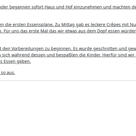
e Kinder begannen sofort Haus und Hof einzunehmen und machten d
 die ersten Essenspläne. Zu Mittag gab es leckere Crêpes mit Nu
. Für uns das erste Mal das wir etwas aus dem Dopf essen würden
den Vorbereitungen zu beginnen. Es wurde geschnitten und gew
 sich während dessen und bespaßten die Kinder. Hierfür sind wir
es Essen geben.
 so aus.