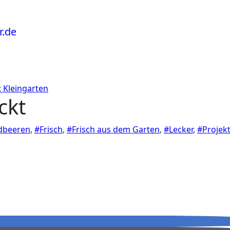
: Kleingarten
ckt
dbeeren
,
#Frisch
,
#Frisch aus dem Garten
,
#Lecker
,
#Projek