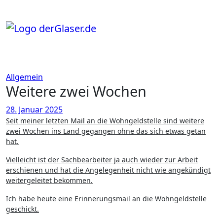
Zum
Inhalt
springen
Allgemein
Weitere zwei Wochen
28. Januar 2025
Seit meiner letzten Mail an die Wohngeldstelle sind weitere
zwei Wochen ins Land gegangen ohne das sich etwas getan
hat.
Vielleicht ist der Sachbearbeiter ja auch wieder zur Arbeit
erschienen und hat die Angelegenheit nicht wie angekündigt
weitergeleitet bekommen.
Ich habe heute eine Erinnerungsmail an die Wohngeldstelle
geschickt.