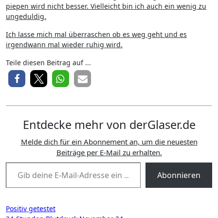
piepen wird nicht besser. Vielleicht bin ich auch ein wenig zu
ungeduldig.
Ich lasse mich mal überraschen ob es weg geht und es
irgendwann mal wieder ruhig wird.
Teile diesen Beitrag auf ...
Entdecke mehr von derGlaser.de
Melde dich für ein Abonnement an, um die neuesten
Beiträge per E-Mail zu erhalten.
Gib deine E-Mail-Adresse ein ...
Abonnieren
Beitragsnavigation
Positiv getestet