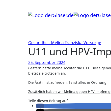
Zum
Inhalt
springen
Gesundheit
Melina Franziska
Vorsorge
U11 und HPV-Im
25. September 2024
Gestern hatte meine Tochter die U11. Diese gehört zwar nicht mehr zum üblichen Vorsorgeumfang, unsere Krankenkasse
bietet sie trotzdem an.
Die Ärztin ist zufrieden. Es ist alles in Ordnung.
Zusätzlich haben wir Melina gegen HPV impfen g
Teile diesen Beitrag auf ...