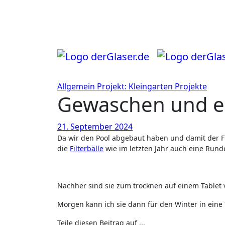
Zum
Inhalt
springen
Allgemein
Projekt: Kleingarten
Projekte
Gewaschen und e
21. September 2024
Da wir den Pool abgebaut haben und damit der Filter auch nicht mehr benötigt wird, habe ich diesen sauber gemacht und
die
Filterbälle
wie im letzten Jahr auch eine Run
Nachher sind sie zum trocknen auf einem Tablet 
Morgen kann ich sie dann für den Winter in eine 
Teile diesen Beitrag auf ...