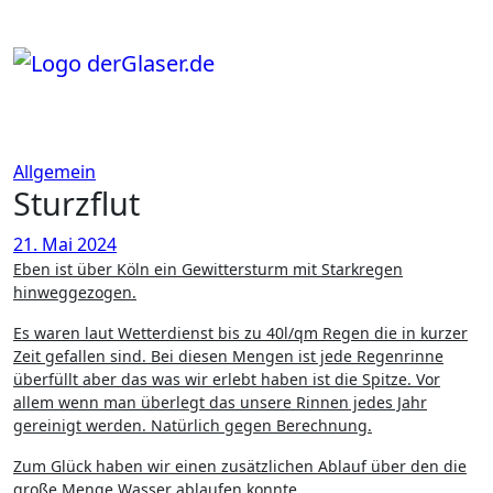
Zum
Inhalt
springen
Allgemein
Sturzflut
21. Mai 2024
Eben ist über Köln ein Gewittersturm mit Starkregen
hinweggezogen.
Es waren laut Wetterdienst bis zu 40l/qm Regen die in kurzer
Zeit gefallen sind. Bei diesen Mengen ist jede Regenrinne
überfüllt aber das was wir erlebt haben ist die Spitze. Vor
allem wenn man überlegt das unsere Rinnen jedes Jahr
gereinigt werden. Natürlich gegen Berechnung.
Zum Glück haben wir einen zusätzlichen Ablauf über den die
große Menge Wasser ablaufen konnte.