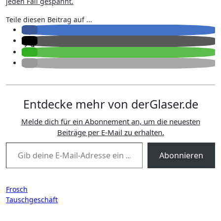
jeden Fall gespannt.
Teile diesen Beitrag auf ...
Entdecke mehr von derGlaser.de
Melde dich für ein Abonnement an, um die neuesten
Beiträge per E-Mail zu erhalten.
Gib deine E-Mail-Adresse ein ...
Abonnieren
Beitragsnavigation
Frosch
Tauschgeschäft