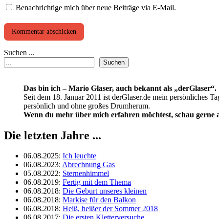
Benachrichtige mich über neue Beiträge via E-Mail.
Suchen ...
Suchen
Das bin ich – Mario Glaser, auch bekannt als „derGlaser“.
Seit dem 18. Januar 2011 ist derGlaser.de mein persönliches Ta
persönlich und ohne großes Drumherum.
Wenn du mehr über mich erfahren möchtest, schau gerne a
Die letzten Jahre ...
06.08.2025
:
Ich leuchte
06.08.2023
:
Abrechnung Gas
05.08.2022
:
Sternenhimmel
06.08.2019
:
Fertig mit dem Thema
06.08.2018
:
Die Geburt unseres kleinen
06.08.2018
:
Markise für den Balkon
06.08.2018
:
Heiß, heißer der Sommer 2018
06.08.2017
:
Die ersten Kletterversuche