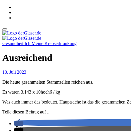
Zum
Inhalt
springen
derGlaser.de
Mein Leben mit Frau, zwei Kindern und Katze
Gesundheit
Ich
Meine Krebserkrankung
derGlaser.de
Mein Leben mit Frau, zwei Kindern und Katze
Ausreichend
10. Juli 2023
Die heute gesammelten Stammzellen reichen aus.
Es waren 3,143 x 10hoch6 / kg
Was auch immer das bedeutet, Hauptsache ist das die gesammelten Ze
Teile diesen Beitrag auf ...