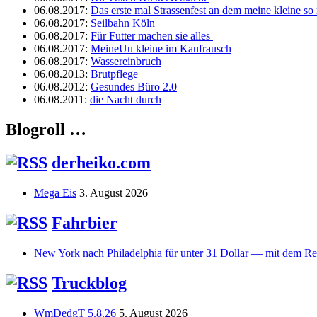
06.08.2017
:
Das erste mal Strassenfest an dem meine kleine so r
06.08.2017
:
Seilbahn Köln
06.08.2017
:
Für Futter machen sie alles
06.08.2017
:
MeineUu kleine im Kaufrausch
06.08.2017
:
Wassereinbruch
06.08.2013
:
Brutpflege
06.08.2012
:
Gesundes Büro 2.0
06.08.2011
:
die Nacht durch
Blogroll …
derheiko.com
Mega Eis
3. August 2026
Fahrbier
New York nach Philadelphia für unter 31 Dollar — mit dem Re
Truckblog
WmDedgT 5.8.26
5. August 2026