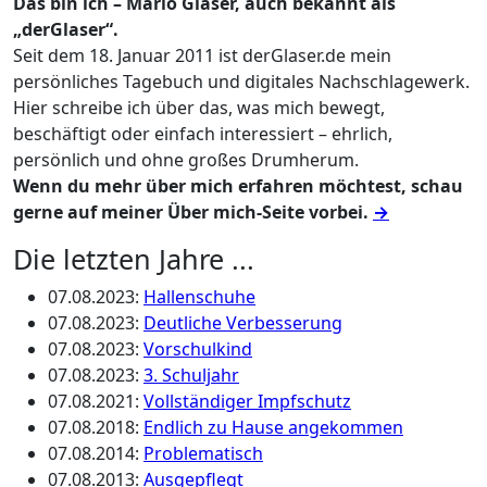
Das bin ich – Mario Glaser, auch bekannt als
„derGlaser“.
Seit dem 18. Januar 2011 ist derGlaser.de mein
persönliches Tagebuch und digitales Nachschlagewerk.
Hier schreibe ich über das, was mich bewegt,
beschäftigt oder einfach interessiert – ehrlich,
persönlich und ohne großes Drumherum.
Wenn du mehr über mich erfahren möchtest, schau
gerne auf meiner Über mich-Seite vorbei.
→
Die letzten Jahre ...
07.08.2023
:
Hallenschuhe
07.08.2023
:
Deutliche Verbesserung
07.08.2023
:
Vorschulkind
07.08.2023
:
3. Schuljahr
07.08.2021
:
Vollständiger Impfschutz
07.08.2018
:
Endlich zu Hause angekommen
07.08.2014
:
Problematisch
07.08.2013
:
Ausgepflegt