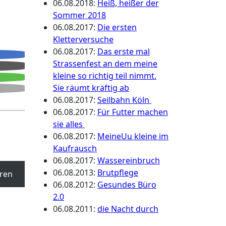
06.08.2018
:
Heiß, heißer der
Sommer 2018
06.08.2017
:
Die ersten
Kletterversuche
06.08.2017
:
Das erste mal
Strassenfest an dem meine
kleine so richtig teil nimmt.
Sie räumt kräftig ab
06.08.2017
:
Seilbahn Köln
06.08.2017
:
Für Futter machen
sie alles
06.08.2017
:
MeineUu kleine im
Kaufrausch
06.08.2017
:
Wassereinbruch
06.08.2013
:
Brutpflege
ren
06.08.2012
:
Gesundes Büro
2.0
06.08.2011
:
die Nacht durch