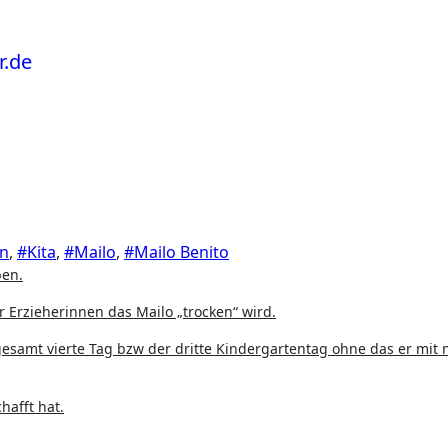
en
,
#Kita
,
#Mailo
,
#Mailo Benito
ben.
r Erzieherinnen das Mailo „trocken“ wird.
gesamt vierte Tag bzw der dritte Kindergartentag ohne das er mit
hafft hat.