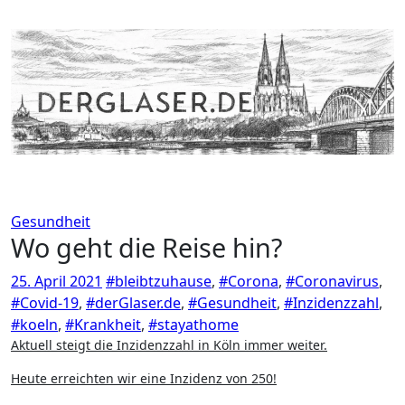
Zum
Inhalt
springen
Gesundheit
Wo geht die Reise hin?
25. April 2021
#bleibtzuhause
,
#Corona
,
#Coronavirus
,
#Covid-19
,
#derGlaser.de
,
#Gesundheit
,
#Inzidenzzahl
,
#koeln
,
#Krankheit
,
#stayathome
Aktuell steigt die Inzidenzzahl in Köln immer weiter.
Heute erreichten wir eine Inzidenz von 250!