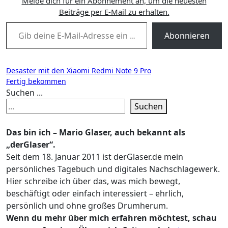
Melde dich für ein Abonnement an, um die neuesten
Beiträge per E-Mail zu erhalten.
Gib deine E-Mail-Adresse ein ...
Abonnieren
Beitragsnavigation
Desaster mit den Xiaomi Redmi Note 9 Pro
Fertig bekommen
Suchen ...
Suchen
Das bin ich – Mario Glaser, auch bekannt als
„derGlaser“.
Seit dem 18. Januar 2011 ist derGlaser.de mein
persönliches Tagebuch und digitales Nachschlagewerk.
Hier schreibe ich über das, was mich bewegt,
beschäftigt oder einfach interessiert – ehrlich,
persönlich und ohne großes Drumherum.
Wenn du mehr über mich erfahren möchtest, schau