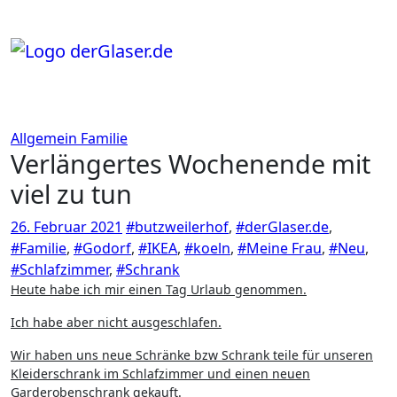
Zum
Inhalt
springen
Allgemein
Familie
Verlängertes Wochenende mit
viel zu tun
26. Februar 2021
#butzweilerhof
,
#derGlaser.de
,
#Familie
,
#Godorf
,
#IKEA
,
#koeln
,
#Meine Frau
,
#Neu
,
#Schlafzimmer
,
#Schrank
Heute habe ich mir einen Tag Urlaub genommen.
Ich habe aber nicht ausgeschlafen.
Wir haben uns neue Schränke bzw Schrank teile für unseren
Kleiderschrank im Schlafzimmer und einen neuen
Garderobenschrank gekauft.