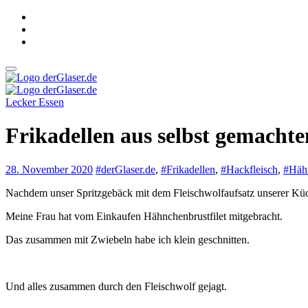
Zum
Inhalt
springen
derGlaser.de
Mein Leben mit Frau, zwei Kindern und Katze
Lecker Essen
derGlaser.de
Mein Leben mit Frau, zwei Kindern und Katze
Frikadellen aus selbst gemach
28. November 2020
#derGlaser.de
,
#Frikadellen
,
#Hackfleisch
,
#Hähn
Nachdem unser Spritzgebäck mit dem Fleischwolfaufsatz unserer Kü
Meine Frau hat vom Einkaufen Hähnchenbrustfilet mitgebracht.
Das zusammen mit Zwiebeln habe ich klein geschnitten.
Und alles zusammen durch den Fleischwolf gejagt.