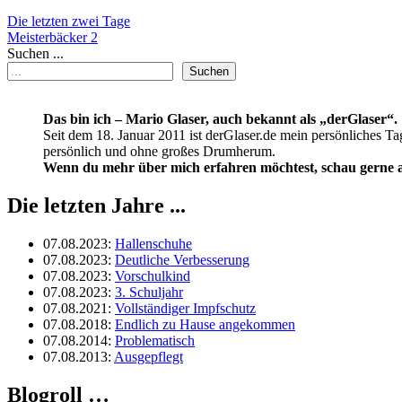
Beitragsnavigation
Die letzten zwei Tage
Meisterbäcker 2
Suchen ...
Suchen
Das bin ich – Mario Glaser, auch bekannt als „derGlaser“.
Seit dem 18. Januar 2011 ist derGlaser.de mein persönliches Ta
persönlich und ohne großes Drumherum.
Wenn du mehr über mich erfahren möchtest, schau gerne a
Die letzten Jahre ...
07.08.2023
:
Hallenschuhe
07.08.2023
:
Deutliche Verbesserung
07.08.2023
:
Vorschulkind
07.08.2023
:
3. Schuljahr
07.08.2021
:
Vollständiger Impfschutz
07.08.2018
:
Endlich zu Hause angekommen
07.08.2014
:
Problematisch
07.08.2013
:
Ausgepflegt
Blogroll …