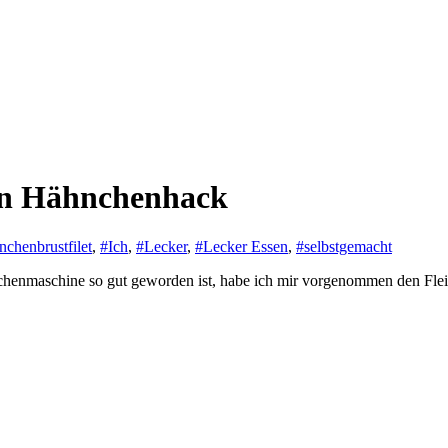
ten Hähnchenhack
chenbrustfilet
,
#Ich
,
#Lecker
,
#Lecker Essen
,
#selbstgemacht
chenmaschine so gut geworden ist, habe ich mir vorgenommen den Flei