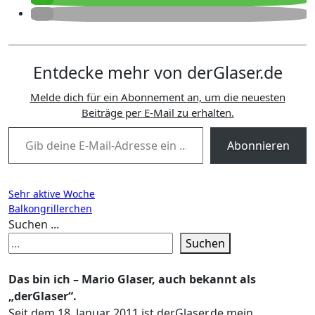
Entdecke mehr von derGlaser.de
Melde dich für ein Abonnement an, um die neuesten
Beiträge per E-Mail zu erhalten.
Gib deine E-Mail-Adresse ein ...
Abonnieren
Beitragsnavigation
Sehr aktive Woche
Balkongrillerchen
Suchen ...
Suchen
Das bin ich – Mario Glaser, auch bekannt als
„derGlaser“.
Seit dem 18. Januar 2011 ist derGlaser.de mein