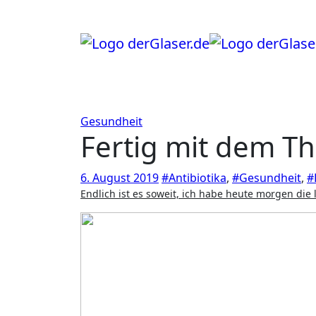
Zum
Inhalt
springen
Gesundheit
Fertig mit dem T
6. August 2019
#Antibiotika
,
#Gesundheit
,
#
Endlich ist es soweit, ich habe heute morgen die