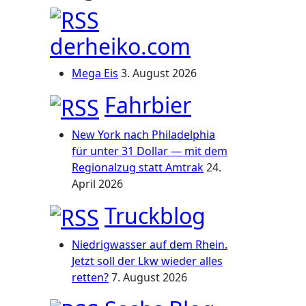
derheiko.com
Mega Eis
3. August 2026
Fahrbier
New York nach Philadelphia
für unter 31 Dollar — mit dem
Regionalzug statt Amtrak
24.
April 2026
Truckblog
Niedrigwasser auf dem Rhein.
Jetzt soll der Lkw wieder alles
retten?
7. August 2026