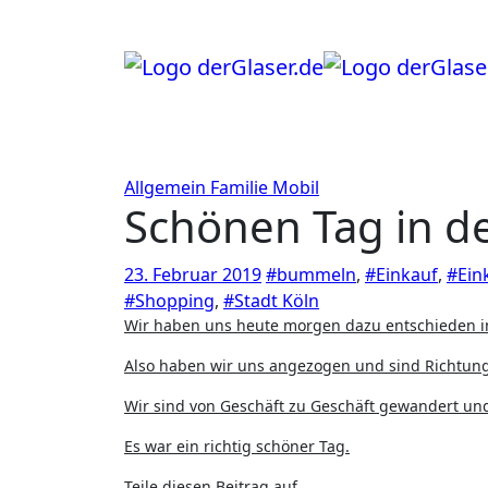
Zum
Inhalt
springen
Allgemein
Familie
Mobil
Schönen Tag in de
23. Februar 2019
#bummeln
,
#Einkauf
,
#Ein
#Shopping
,
#Stadt Köln
Wir haben uns heute morgen dazu entschieden i
Also haben wir uns angezogen und sind Richtung
Wir sind von Geschäft zu Geschäft gewandert un
Es war ein richtig schöner Tag.
Teile diesen Beitrag auf ...