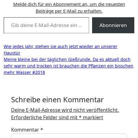
Melde dich für ein Abonnement an, um die neuesten
Beiträge per E-Mail zu erhalten.
Gib deine E-Mail-Adresse ein ...
Abonnieren
Beitragsnavigation
Wie jedes Jahr, stehen sie auch jetzt wieder an unserer
Haustür
Meine kleine bei der täglichen Gießrunde. Da es aktuell doch
sehr warm und trocken ist brauchen die Pflanzen ein bisschen
mehr Wasser #2018
Schreibe einen Kommentar
Deine E-Mail-Adresse wird nicht veröffentlicht.
Erforderliche Felder sind mit
*
markiert
Kommentar
*