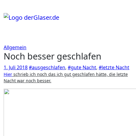
Zum
Inhalt
springen
Allgemein
Noch besser geschlafen
1. Juli 2018
#ausgeschlafen
,
#gute Nacht
,
#letzte Nacht
Hier
schrieb ich noch das ich gut geschlafen hätte, die letzte
Nacht war noch besser.