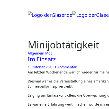
Zum
Inhalt
springen
Minijobtätigkeit
Allgemein
Mobil
Im Einsatz
1. Oktober 2013
1 Kommentar
Am letzten Wochenende war ich wieder für mei
Diesmal war es die Veranstaltung eines amerik
Schneeballprinzip vertreibt.
Es ging um Einlasskontrollen, die Überwachung d
Es war eine Erfahrung wert, machen würde ich es