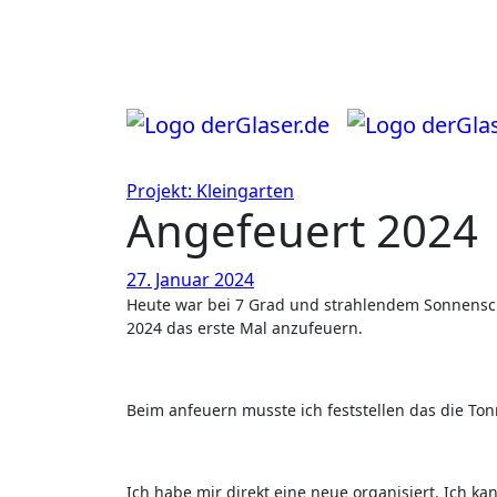
Zum
Inhalt
springen
Projekt: Kleingarten
Angefeuert 2024
27. Januar 2024
Heute war bei 7 Grad und strahlendem Sonnenschein der perfekte Tag um etwas im Garten zu tun und die Feuertonne für
2024 das erste Mal anzufeuern.
Beim anfeuern musste ich feststellen das die Ton
Ich habe mir direkt eine neue organisiert. Ich 