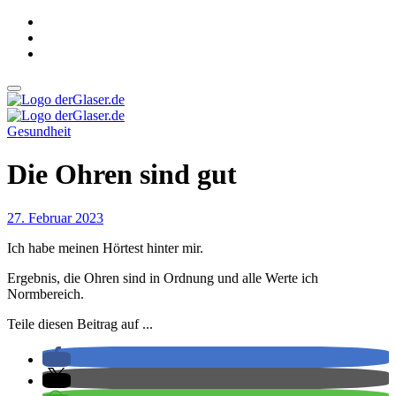
Zum
Inhalt
springen
derGlaser.de
Mein Leben mit Frau, zwei Kindern und Katze
Gesundheit
derGlaser.de
Mein Leben mit Frau, zwei Kindern und Katze
Die Ohren sind gut
27. Februar 2023
Ich habe meinen Hörtest hinter mir.
Ergebnis, die Ohren sind in Ordnung und alle Werte ich
Normbereich.
Teile diesen Beitrag auf ...