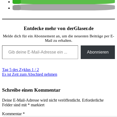
Entdecke mehr von derGlaser.de
Melde dich für ein Abonnement an, um die neuesten Beiträge per E-
Mail zu erhalten.
Gib deine E-Mail-Adresse ein ...
Abonnieren
Beitragsnavigation
Tag 5 des Zyklus 1 / 2
Es ist Zeit zum Abschied nehmen
Schreibe einen Kommentar
Deine E-Mail-Adresse wird nicht veröffentlicht.
Erforderliche
Felder sind mit
*
markiert
Kommentar
*