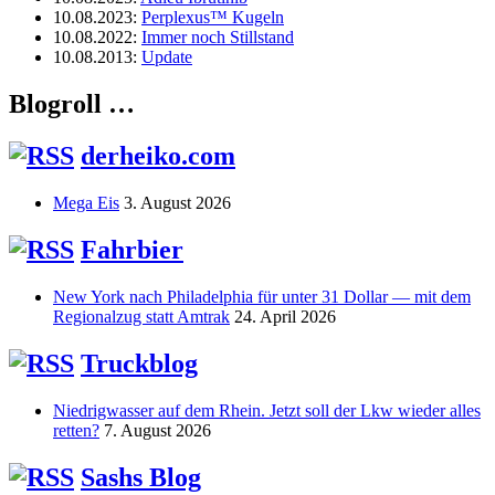
10.08.2023
:
Perplexus™ Kugeln
10.08.2022
:
Immer noch Stillstand
10.08.2013
:
Update
Blogroll …
derheiko.com
Mega Eis
3. August 2026
Fahrbier
New York nach Philadelphia für unter 31 Dollar — mit dem
Regionalzug statt Amtrak
24. April 2026
Truckblog
Niedrigwasser auf dem Rhein. Jetzt soll der Lkw wieder alles
retten?
7. August 2026
Sashs Blog