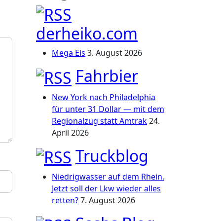
derheiko.com
Mega Eis
3. August 2026
Fahrbier
New York nach Philadelphia
für unter 31 Dollar — mit dem
Regionalzug statt Amtrak
24.
April 2026
Truckblog
Niedrigwasser auf dem Rhein.
Jetzt soll der Lkw wieder alles
retten?
7. August 2026