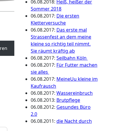
06.08.2018
:
Heiß, heißer der
Sommer 2018
06.08.2017
:
Die ersten
Kletterversuche
06.08.2017
:
Das erste mal
Strassenfest an dem meine
kleine so richtig teil nimmt.
ren
Sie räumt kräftig ab
06.08.2017
:
Seilbahn Köln
06.08.2017
:
Für Futter machen
sie alles
06.08.2017
:
MeineUu kleine im
Kaufrausch
06.08.2017
:
Wassereinbruch
06.08.2013
:
Brutpflege
06.08.2012
:
Gesundes Büro
2.0
06.08.2011
:
die Nacht durch