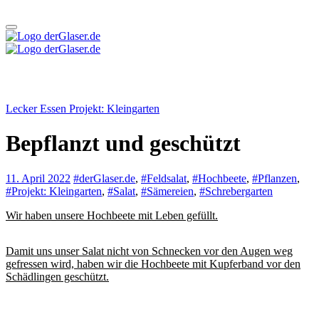
Zum
Inhalt
springen
derGlaser.de
Mein Leben mit Frau, zwei Kindern und Katze
Mein Leben mit Frau, zwei Kindern und Katze
derGlaser.de
Lecker Essen
Projekt: Kleingarten
Bepflanzt und geschützt
11. April 2022
#derGlaser.de
,
#Feldsalat
,
#Hochbeete
,
#Pflanzen
,
#Projekt: Kleingarten
,
#Salat
,
#Sämereien
,
#Schrebergarten
Wir haben unsere Hochbeete mit Leben gefüllt.
Damit uns unser Salat nicht von Schnecken vor den Augen weg
gefressen wird, haben wir die Hochbeete mit Kupferband vor den
Schädlingen geschützt.