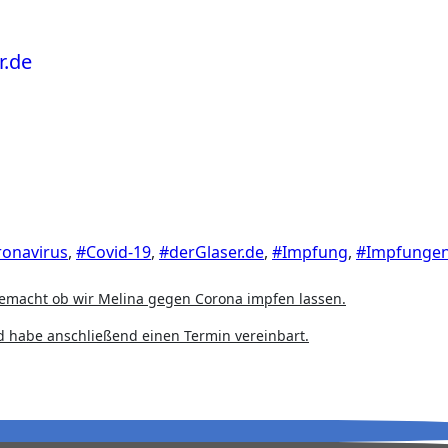
onavirus
,
#Covid-19
,
#derGlaser.de
,
#Impfung
,
#Impfunge
gemacht ob wir Melina gegen Corona impfen lassen.
 habe anschließend einen Termin vereinbart.