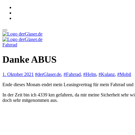
Zum
Inhalt
springen
derGlaser.de
Mein Leben mit Frau, zwei Kindern und Katze
Fahrrad
derGlaser.de
Mein Leben mit Frau, zwei Kindern und Katze
Danke ABUS
1. Oktober 2021
#derGlaser.de
,
#Fahrrad
,
#Helm
,
#Kulanz
,
#Mobil
Ende dieses Monats endet mein Leasingvertrag für mein Fahrrad und 
In der Zeit bin ich 4339 km gefahren, da mir meine Sicherheit sehr wi
doch sehr mitgenommen aus.