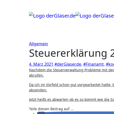
Zum
Inhalt
springen
Allgemein
Steuererklärung 2
4. März 2021
#derGlaser.de
,
#Finanamt
,
#ko
Nachdem die Steuerverwaltung Probleme mit der Datenübermittlung hatte, konnte ich heute die Belege beim Finanzamt
abrufen.
Da ich im Vorfeld schon gut vorgearbeitet hatte, 
absenden.
Jetzt heißt es abwarten ob es so kommt wie die S
Teile diesen Beitrag auf ...