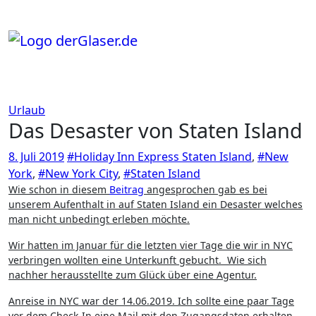
Zum
Inhalt
springen
Urlaub
Das Desaster von Staten Island
8. Juli 2019
#Holiday Inn Express Staten Island
,
#New
York
,
#New York City
,
#Staten Island
Wie schon in diesem
Beitrag
angesprochen gab es bei
unserem Aufenthalt in auf Staten Island ein Desaster welches
man nicht unbedingt erleben möchte.
Wir hatten im Januar für die letzten vier Tage die wir in NYC
verbringen wollten eine Unterkunft gebucht. Wie sich
nachher herausstellte zum Glück über eine Agentur.
Anreise in NYC war der 14.06.2019. Ich sollte eine paar Tage
vor dem Check-In eine Mail mit den Zugangsdaten erhalten,